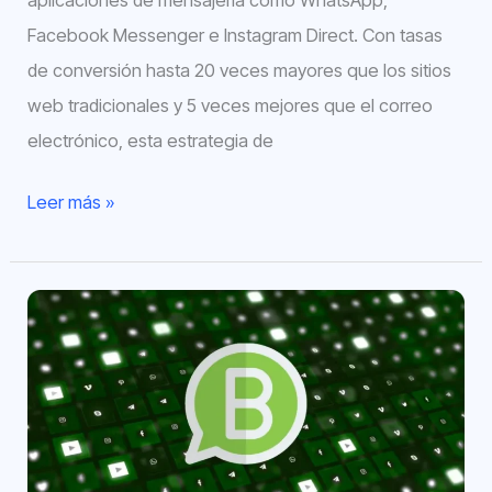
Facebook Messenger e Instagram Direct. Con tasas
de conversión hasta 20 veces mayores que los sitios
web tradicionales y 5 veces mejores que el correo
electrónico, esta estrategia de
Leer más »
Cómo
vender
por
WhatsApp
Business
–