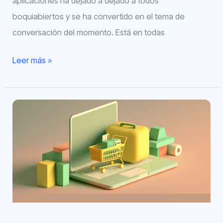
aplicaciones ha dejado a dejado a todos
boquiabiertos y se ha convertido en el tema de
conversación del momento. Está en todas
Leer más »
GPT-
4
en
eCommerce:
Así
es
como
la