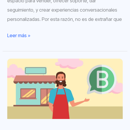
espacio para vender, ofrecer soporte, dar
seguimiento, y crear experiencias conversacionales
personalizadas. Por esta razón, no es de extrañar que
Leer más »
WhatsApp
para
negocios:
Qué
es
y
cómo
usarlo