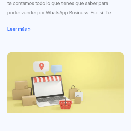
te contamos todo lo que tienes que saber para
poder vender por WhatsApp Business. Eso sí. Te
Leer más »
7
Tendencias
de
eCommerce
que
no
debes
ignorar