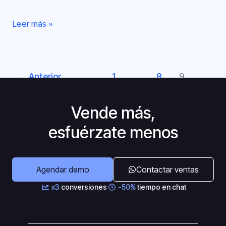
Leer más »
←
Anterior
1
…
8
9
Vende más,
esfuérzate menos
Agendar demo
Contactar ventas
x3
conversiones
-50%
tiempo en chat