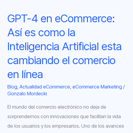
Inteligencia
GPT-4 en eCommerce:
Artificial
esta
Así es como la
cambiando
Inteligencia Artificial esta
el
comercio
cambiando el comercio
en
en línea
línea
Blog
,
Actualidad eCommerce
,
eCommerce Marketing
/
Gonzalo Mordecki
El mundo del comercio electrónico no deja de
sorprendernos con innovaciones que facilitan la vida
de los usuarios y los empresarios. Uno de los avances