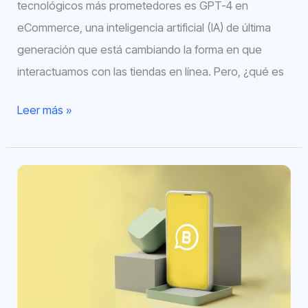
tecnológicos más prometedores es GPT-4 en
eCommerce, una inteligencia artificial (IA) de última
generación que está cambiando la forma en que
interactuamos con las tiendas en línea. Pero, ¿qué es
Leer más »
Cómo
crear
una
campaña
efectiva
de
marketing