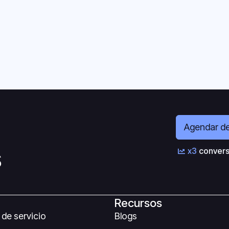
Agendar d
s
x3
convers
Recursos
de servicio
Blogs