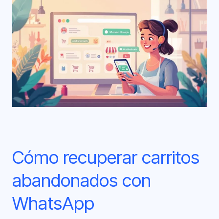
Cómo
recuperar
carritos
abandonados
con
WhatsApp
Cómo recuperar carritos
abandonados con
WhatsApp