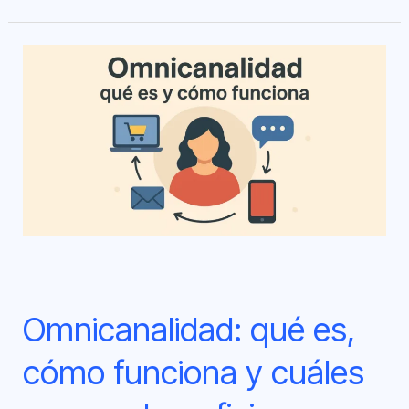
Omnicanalidad:
qué
es,
cómo
funciona
y
cuáles
son
sus
Omnicanalidad: qué es,
beneficios
cómo funciona y cuáles