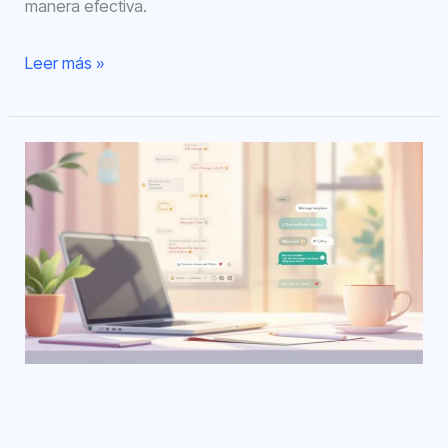
manera efectiva.
Leer más »
7
errores
comunes
al
usar
plantillas
de
WhatsApp