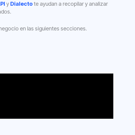
PI
y
Dialecto
te ayudan a recopilar y analizar
ados.
egocio en las siguientes secciones.