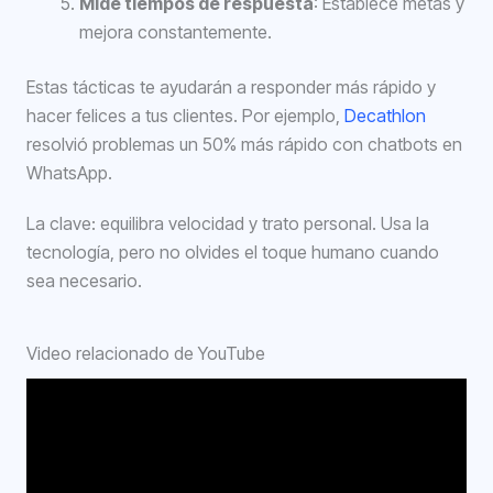
Mide tiempos de respuesta
: Establece metas y
mejora constantemente.
Estas tácticas te ayudarán a responder más rápido y
hacer felices a tus clientes. Por ejemplo,
Decathlon
resolvió problemas un 50% más rápido con chatbots en
WhatsApp.
La clave: equilibra velocidad y trato personal. Usa la
tecnología, pero no olvides el toque humano cuando
sea necesario.
Video relacionado de YouTube