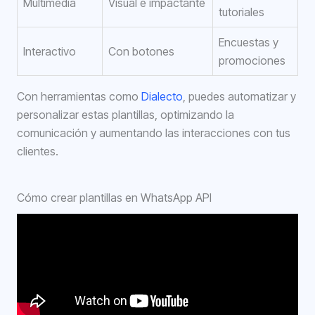
Multimedia
Visual e impactante
tutoriales
Encuestas y
Interactivo
Con botones
promociones
Con herramientas como
Dialecto
, puedes automatizar y
personalizar estas plantillas, optimizando la
comunicación y aumentando las interacciones con tus
clientes.
Cómo crear plantillas en WhatsApp API