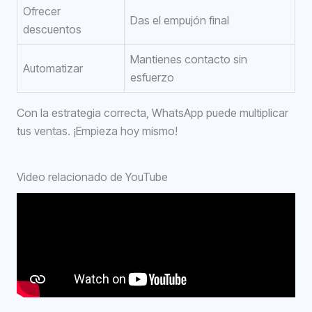
Ofrecer
Das el empujón final
descuentos
Mantienes contacto sin
Automatizar
esfuerzo
Con la estrategia correcta, WhatsApp puede multiplicar
tus ventas. ¡Empieza hoy mismo!
Video relacionado de YouTube