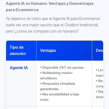
Agente IA vs Humano: Ventajas y Desventajas
para Ecommerce
Ya dejamos en claro que el Agente IA para Ecommerce
suele ser una mejor opción que el Chatbot tradicional,
pero ¿cómo se compara con un humano?
Tipo de
Ventajas
Desven
atención
• Disponible 24/7 sin pausas.
Agente IA
• Limita
• Multitasking masivo
manuale
simultáneo.
• Menor
• Respuesta inmediata
complej
garantizada.
• Depen
• Alta escalabilidad a bajo
inicial.
costo.