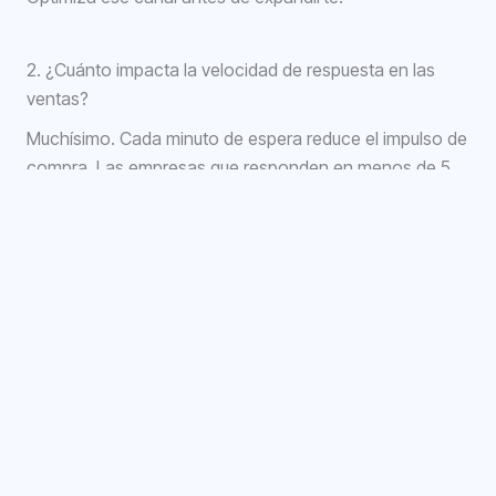
2. ¿Cuánto impacta la velocidad de respuesta en las
ventas?
Muchísimo. Cada minuto de espera reduce el impulso de
compra. Las empresas que responden en menos de 5
minutos tienen tasas de conversión significativamente
más altas que las que tardan horas.
3. ¿Es posible personalizar la experiencia sin un equipo
grande?
Sí. Con automatización bien configurada puedes
atender a cientos de clientes simultáneamente, cada
uno sintiendo atención personalizada.
La clave está en entrenar bien tu IA y definir flujos