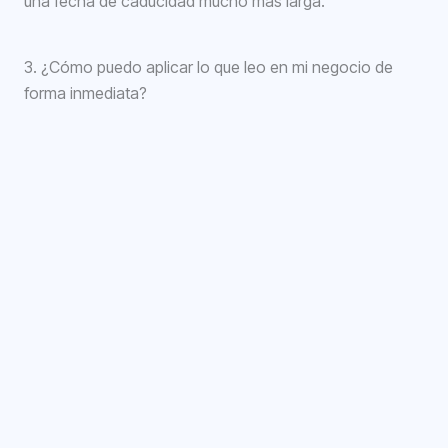
una fecha de caducidad mucho más larga.
3. ¿Cómo puedo aplicar lo que leo en mi negocio de
forma inmediata?
La mejor forma es la lectura activa: no pases al siguiente
capítulo sin anotar al menos una acción concreta para
tu marca.
Por ejemplo:
tras leer sobre «StoryBrand», audita tu
página de inicio y elimina el ruido. Los libros no son solo
para saber más, sino para ejecutar mejor.
Conclusión
Estos
libros de marketing digital
te darán una base
teórica, pero lo que realmente marca la diferencia en el
ROI es la acción.