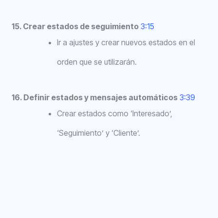
15. Crear estados de seguimiento
3:15
Ir a ajustes y crear nuevos estados en el
orden que se utilizarán.
16. Definir estados y mensajes automáticos
3:39
Crear estados como ‘Interesado’,
‘Seguimiento’ y ‘Cliente’.
17. Asignar mensajes automáticos a estados
existentes
4:24
Editar estados para agregar mensajes
automáticos si es necesario.